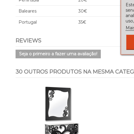
Península
20€
Este
serv
Baleares
30€
ana
uso,
Portugal
35€
Mai
REVIEWS
Seja o primeiro a fazer uma avaliação!
30 OUTROS PRODUTOS NA MESMA CATEG