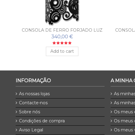
LISA
CONSOLA DE FERRO FORJADO LUZ
CONSOLA
COM ESPELHO
340,00 €
Add to cart
INFORMAÇÃO
A MINHA
As nossas lojas
As minha
Contacte-nos
As minhas
Sobre nós
Os meus 
Condições de compra
Os meus 
Aviso Legal
Os meus v