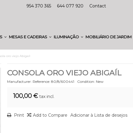
954 370 365
644 077 920
Contact
ES
MESAS E CADEIRAS
ILUMINAÇÃO
MOBILIÁRIO DE JARDIM
ola oro viejo Abigaíl
CONSOLA ORO VIEJO ABIGAÍL
Manufacturer:
Reference:
80/8/600441
Condition:
New
100,00 €
tax incl.
Print
Add to Compare
Adicionar à Lista de desejos