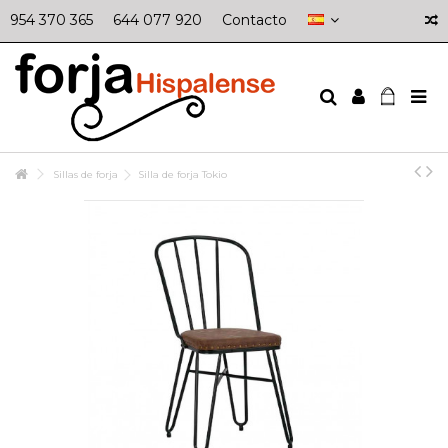
954 370 365
644 077 920
Contacto
Sillas de forja
Silla de forja Tokio