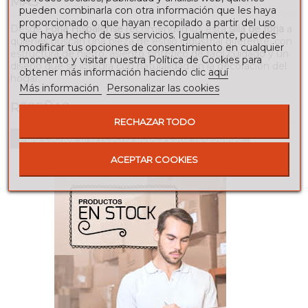
MÁS
pueden combinarla con otra información que les haya
proporcionado o que hayan recopilado a partir del uso
Desde
Forja Hispalense
recomendamos esta
silla de forja
a
que haya hecho de sus servicios. Igualmente, puedes
quienes buscan una pieza de estilo industrial diferente, con
modificar tus opciones de consentimiento en cualquier
estructura de hierro, asiento sintético de fácil cuidado y un
momento y visitar nuestra Política de Cookies para
diseño que se integra con naturalidad en la decoración del
obtener más información haciendo clic
aquí
hogar.
Más información
Personalizar las cookies
RESEÑAS
RECHAZAR TODO
Para escribir una reseña debes estar registrado
ACEPTAR COOKIES