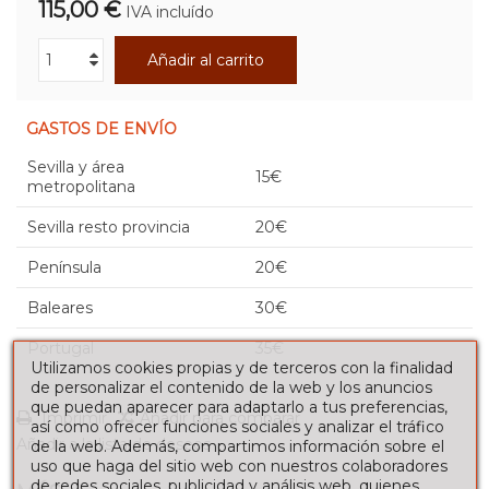
115,00 €
IVA incluído
Añadir al carrito
GASTOS DE ENVÍO
Sevilla y área
15€
metropolitana
Sevilla resto provincia
20€
Península
20€
Baleares
30€
Portugal
35€
Utilizamos cookies propias y de terceros con la finalidad
de personalizar el contenido de la web y los anuncios
que puedan aparecer para adaptarlo a tus preferencias,
Imprimir
Añadir para comparar
así como ofrecer funciones sociales y analizar el tráfico
Añadir a la lista de deseos
de la web. Además, compartimos información sobre el
uso que haga del sitio web con nuestros colaboradores
de redes sociales, publicidad y análisis web, quienes