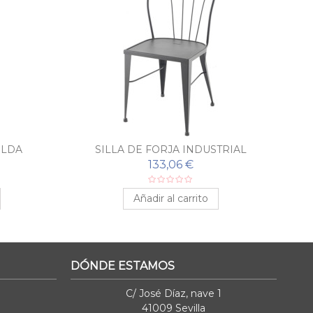
ELDA
SILLA DE FORJA INDUSTRIAL
SI
MADRID
133,06 €
Añadir al carrito
DÓNDE ESTAMOS
C/ José Díaz, nave 1
41009 Sevilla