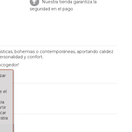
Nuestra tienda garantiza la
seguridad en el pago
ústicas, bohemias o contemporáneas, aportando calidez
ersonalidad y confort.
 acogedor!
zar
e el
tra
tir
car
stra