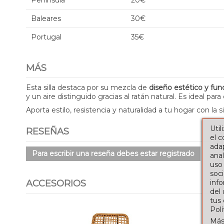
Península
20€
Baleares
30€
Portugal
35€
MÁS
Esta silla destaca por su mezcla de
diseño estético y fun
y un aire distinguido gracias al ratán natural. Es ideal p
Aporta estilo, resistencia y naturalidad a tu hogar con la 
Util
RESEÑAS
el 
adap
Para escribir una reseña debes estar registrado
anal
uso
soci
info
ACCESORIOS
del
tus
Pol
Más