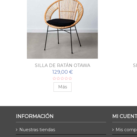
SILLA DE RATÁN OTAWA
S
129,00 €
Más
INFORMACIÓN
MI CUEN
Nuestras tiendas
Mis comp