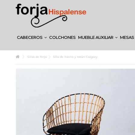
CABECEROS
COLCHONES
MUEBLE AUXILIAR
MESAS 
Sillas de forja
Silla de hierro y ratán Calgary