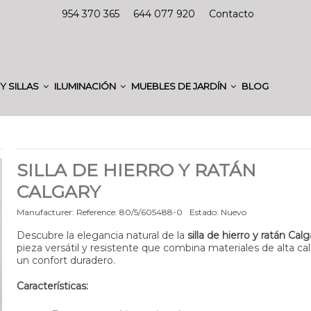
954 370 365
644 077 920
Contacto
Y SILLAS
ILUMINACIÓN
MUEBLES DE JARDÍN
BLOG
SILLA DE HIERRO Y RATÁN
CALGARY
Manufacturer:
Reference:
80/5/605488-0
Estado:
Nuevo
Descubre la elegancia natural de la
silla de hierro y ratán Calg
pieza versátil y resistente que combina materiales de alta cal
un confort duradero.
Características: