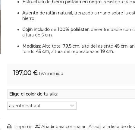
Estructura
de
hierro pintado en negro
, resistente y 
Asiento de ratán natural
, trenzado a mano sobre la es
hierro.
Cojín incluido
de
100% poliéster
, desenfundable con c
altura de 5 cm.
Medidas
: Alto total
79,5 cm
, alto del asiento
45 cm
, a
fondo
43 cm
, altura del reposabrazos
19 cm
.
197,00 €
IVA incluído
Elige el color de tu silla:
Imprimir
Añadir para comparar
Añadir a la lista de de