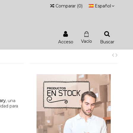
Comparar
(
0
)
Español
Vacío
Acceso
Buscar
ary
, una
idad para