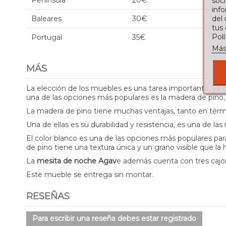
Península
20€
soci
info
del
Baleares
30€
tus
Pol
Portugal
35€
Más
MÁS
La elección de los muebles es una tarea importante, ya 
una de las opciones más populares es la madera de pino
La madera de pino tiene muchas ventajas, tanto en tér
Una de ellas es su durabilidad y resistencia, es una de la
El color blanco es una de las opciones más populares pa
de pino tiene una textura única y un grano visible que la ha
La
mesita de noche Agav
e además cuenta con tres cajon
Este mueble se entrega sin montar.
RESEÑAS
Para escribir una reseña debes estar registrado