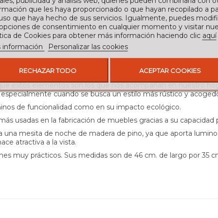
ales, publicidad y análisis web, quienes pueden combinarla con o
rmación que les haya proporcionado o que hayan recopilado a par
 uso que haya hecho de sus servicios. Igualmente, puedes modifi
 opciones de consentimiento en cualquier momento y visitar nue
ítica de Cookies para obtener más información haciendo clic
aquí
 información
Personalizar las cookies
RECHAZAR TODO
ACEPTAR COOKIES
que estos elementos son los que nos acompañan en nuestro hogar
, especialmente cuando se busca un estilo más rústico y acogedo
minos de funcionalidad como en su impacto ecológico.
s más usadas en la fabricación de muebles gracias a su capacidad p
ra una mesita de noche de madera de pino, ya que aporta lumino
ce atractiva a la vista.
es muy prácticos. Sus medidas son de 46 cm. de largo por 35 cm