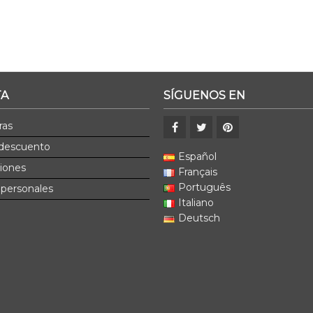
TA
SÍGUENOS EN
ras
 descuento
Español
ciones
Français
Português
 personales
Italiano
Deutsch