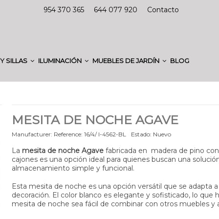
954 370 365
644 077 920
Contacto
Y SILLAS
ILUMINACIÓN
MUEBLES DE JARDÍN
BLOG
MESITA DE NOCHE AGAVE
Manufacturer:
Reference:
16/4/ I-4562-BL
Estado:
Nuevo
La
mesita de noche Agave
fabricada en madera de pino con
cajones es una opción ideal para quienes buscan una solució
almacenamiento simple y funcional.
Esta mesita de noche es una opción versátil que se adapta a
decoración. El color blanco es elegante y sofisticado, lo que 
mesita de noche sea fácil de combinar con otros muebles y 