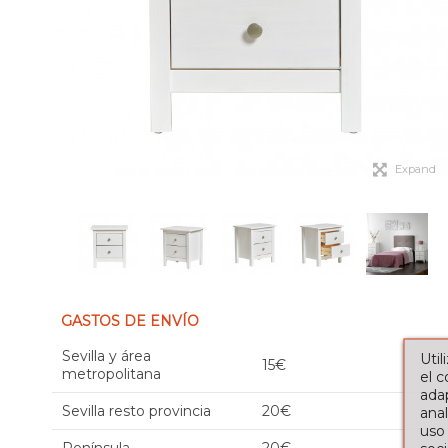
Expand
GASTOS DE ENVÍO
Sevilla y área
Util
15€
metropolitana
el 
adap
Sevilla resto provincia
20€
anal
uso