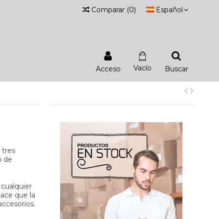
Comparar
(
0
)
Español
Vacío
Acceso
Buscar
 tres
n de
 cualquier
hace que la
accesorios.