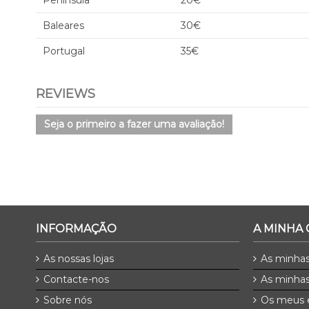
Península
20€
Baleares
30€
Portugal
35€
REVIEWS
Seja o primeiro a fazer uma avaliação!
INFORMAÇÃO
A MINHA
As nossas lojas
As minha
Contacte-nos
As minhas
Sobre nós
Os meus 