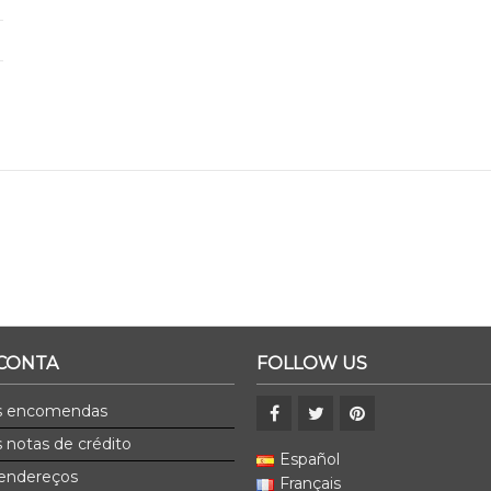
 CONTA
FOLLOW US
s encomendas
 notas de crédito
Español
endereços
Français