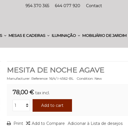
954 370 365
644 077 920
Contact
ES
MESAS E CADEIRAS
ILUMINAÇÃO
MOBILIÁRIO DE JARDIM
MESITA DE NOCHE AGAVE
Manufacturer:
Reference:
16/4/ I-4562-BL
Condition:
New
78,00 €
tax incl.
Add to cart
Print
Add to Compare
Adicionar à Lista de desejos