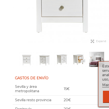
Expand
Este
serv
ana
GASTOS DE ENVÍO
uso,
Mai
Sevilla y área
15€
metropolitana
Sevilla resto provincia
20€