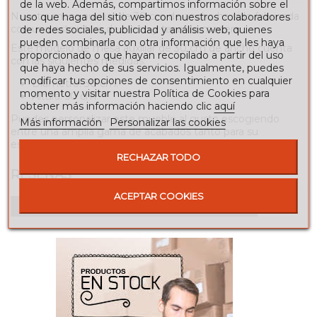
de la web. Además, compartimos información sobre el
Nuestra mesa auxiliar de 30 cm de ancho ha sido fabricada
uso que haga del sitio web con nuestros colaboradores
con una estructura de hierro y tapa de madera.
de redes sociales, publicidad y análisis web, quienes
pueden combinarla con otra información que les haya
Este modelo de mesa auxiliar de 30 cm de ancho cuenta
proporcionado o que hayan recopilado a partir del uso
con las siguientes medidas:
que haya hecho de sus servicios. Igualmente, puedes
modificar tus opciones de consentimiento en cualquier
Diámetro: 30 cm.
momento y visitar nuestra Política de Cookies para
Altura: 50 cm.
obtener más información haciendo clic
aquí
Puedes personalizar este mueble al gusto escogiendo
Más información
Personalizar las cookies
entre una amplia gama de acabados tanto para su
estructura como para su tapa de madera.
RECHAZAR TODO
RESEÑAS
ACEPTAR COOKIES
Para escribir una reseña debes estar registrado