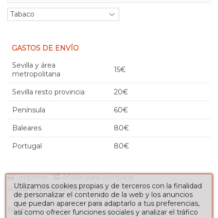
GASTOS DE ENVÍO
Sevilla y área
15€
metropolitana
Sevilla resto provincia
20€
Península
60€
Baleares
80€
Portugal
80€
Imprimir
Añadir para comparar
Utilizamos cookies propias y de terceros con la finalidad
Añadir a la lista de deseos
de personalizar el contenido de la web y los anuncios
que puedan aparecer para adaptarlo a tus preferencias,
MÁS
así como ofrecer funciones sociales y analizar el tráfico