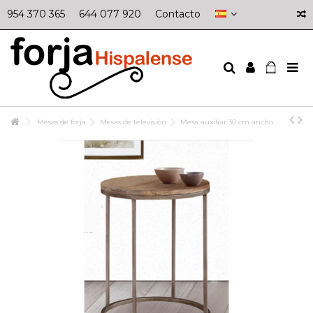
954 370 365
644 077 920
Contacto
Mesas de forja
Mesas de televisión
Mesa auxiliar 30 cm ancho