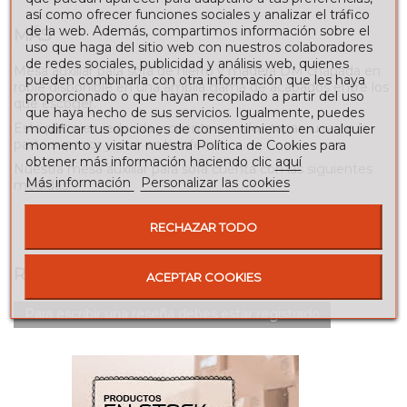
así como ofrecer funciones sociales y analizar el tráfico
de la web. Además, compartimos información sobre el
MÁS
uso que haga del sitio web con nuestros colaboradores
de redes sociales, publicidad y análisis web, quienes
Mesa auxiliar para sofá de hierro y madera DM chapada en
pueden combinarla con otra información que les haya
roble disponible en una amplia gama de acabados entre los
proporcionado o que hayan recopilado a partir del uso
que escoger.
que haya hecho de sus servicios. Igualmente, puedes
Esta pieza es redonda y cuenta con dos tapas, una en la
modificar tus opciones de consentimiento en cualquier
parte superior y otra en la inferior.
momento y visitar nuestra Política de Cookies para
obtener más información haciendo clic
aquí
Nuestra mesa auxiliar para sofá cuenta con las siguientes
Más información
Personalizar las cookies
medidas:
Diámetro: 50 cm.
RECHAZAR TODO
Altura: 50 cm.
RESEÑAS
ACEPTAR COOKIES
Para escribir una reseña debes estar registrado