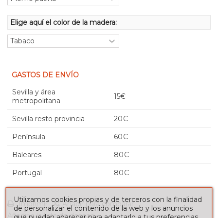
Elige aquí el color de la madera:
GASTOS DE ENVÍO
Sevilla y área
15€
metropolitana
Sevilla resto provincia
20€
Península
60€
Baleares
80€
Portugal
80€
Utilizamos cookies propias y de terceros con la finalidad
Imprimir
Añadir para comparar
de personalizar el contenido de la web y los anuncios
Añadir a la lista de deseos
que puedan aparecer para adaptarlo a tus preferencias,