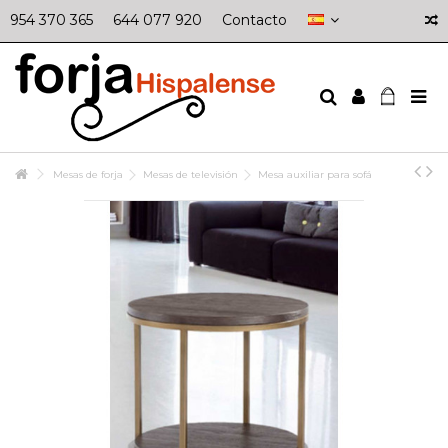
954 370 365
644 077 920
Contacto
Mesas de forja
Mesas de televisión
Mesa auxiliar para sofá