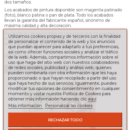
dos tamaños.
Los acabados de pintura disponible son magenta patinado
(foto), blanco pátina o pan de plata. Todo los acabados
llevan la garantía del fabricante español, sinónimo de
máxima calidad y alta decoración.
Sin duda, el cabecero Aiko es una pieza que te ayudará a
Utilizamos cookies propias y de terceros con la finalidad
dotar al dormitorio personalidad y diseño, con ese toque
de personalizar el contenido de la web y los anuncios
diferente que de aporta el sello Peña Vargas.
que puedan aparecer para adaptarlo a tus preferencias,
así como ofrecer funciones sociales y analizar el tráfico
RESEÑAS
de la web. Además, compartimos información sobre el
uso que haga del sitio web con nuestros colaboradores
de redes sociales, publicidad y análisis web, quienes
Para escribir una reseña debes estar registrado
pueden combinarla con otra información que les haya
proporcionado o que hayan recopilado a partir del uso
que haya hecho de sus servicios. Igualmente, puedes
modificar tus opciones de consentimiento en cualquier
momento y visitar nuestra Política de Cookies para
obtener más información haciendo clic
aquí
Más información
Personalizar las cookies
RECHAZAR TODO