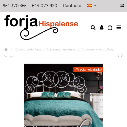
954 370 365
644 077 920
Contacto
Cabeceros de forja
Cabeceros modernos
Cabecero Aiko de Peña
Vargas
¡Precio rebajado!