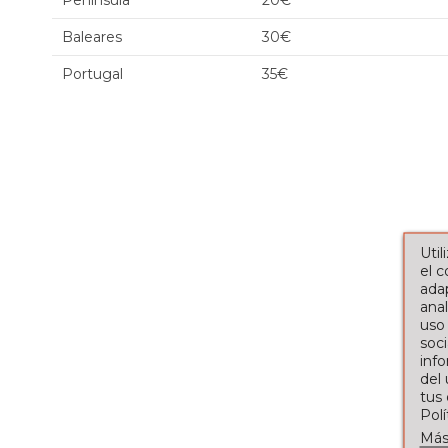
Península
20€
Baleares
30€
Portugal
35€
Util
el 
adap
anal
uso
soci
info
del
tus
Pol
Más