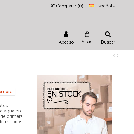
Comparar
(
0
)
Español
Vacío
Acceso
Buscar
iembre
otes
de agua en
 de primera
dormitorios.