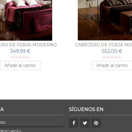
ERO DE FORJA MODERNO
CABECERO DE FORJA M
BEGOÑA
ALEJANDRA
349,99 €
552,00 €
Añadir al carrito
Añadir al carrito
TA
SÍGUENOS EN
ras
 descuento