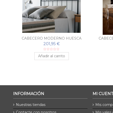
AS
CABECERO MODERNO HUESCA
CABEC
201,95 €
Añadir al carrito
INFORMACIÓN
MI CUEN
Nuestras tiendas
Mis comp
Contacte con nosotros
Mis vales