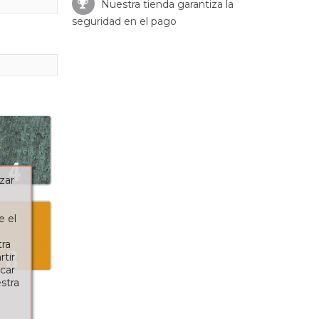
Nuestra tienda garantiza la
seguridad en el pago
zar
e el
tra
tir
car
stra