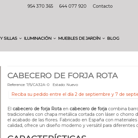
954 370 365
644 077 920
Contacto
Y SILLAS
ILUMINACIÓN
MUEBLES DE JARDÍN
BLOG
CABECERO DE FORJA ROTA
Reference:
7/5/CA32A-0
Estado:
Nuevo
Reciba su pedido entre el día 2 de septiembre y 7 de sept
El
cabecero de forja Rota
en
cabecero de forja
combina barr
tradicionales con chapa metálica cortada con láser o chorro 
el acabado de las flores. Fabricado en España con materiales
calidad, ofrece un diseño moderno y versátil para diferentes 