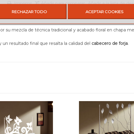
Imprimir
Añadir para comparar
Añadir a la lista de de
RECHAZAR TODO
ACEPTAR COOKIES
 mezcla de técnica tradicional y acabado floral en chapa metálic
 un resultado final que resalta la calidad del
cabecero de forja
.