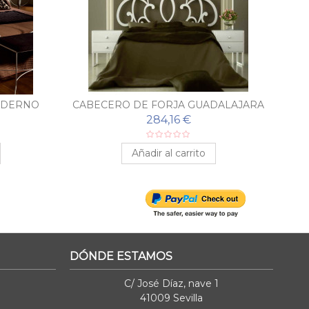
ODERNO
CABECERO DE FORJA GUADALAJARA
C
284,16 €
Añadir al carrito
DÓNDE ESTAMOS
C/ José Díaz, nave 1
41009 Sevilla