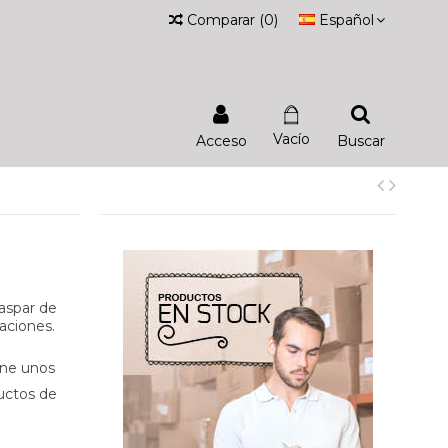
Comparar
(
0
)
Español
Vacío
Acceso
Buscar
aspar de
raciones.
ene unos
uctos de