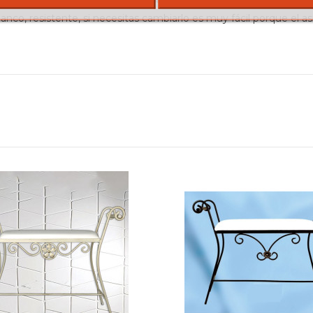
nco, resistente, si necesitas cambiarlo es muy fácil porque el as