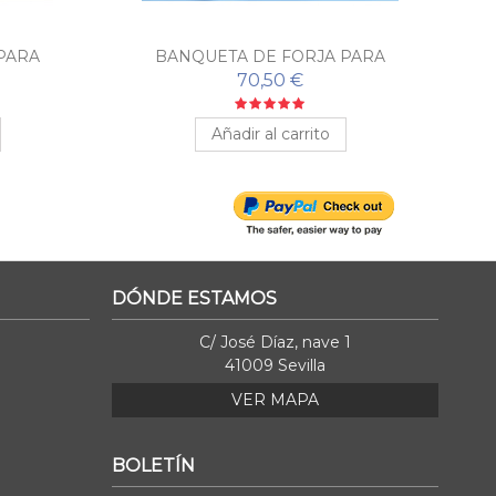
PARA
BANQUETA DE FORJA PARA
ALDA
DORMITORIO FLOR
70,50 €
Añadir al carrito
DÓNDE ESTAMOS
C/ José Díaz, nave 1
41009 Sevilla
VER MAPA
BOLETÍN