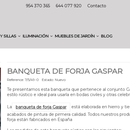
954 370 365
644 077 920
Contacto
Y SILLAS
ILUMINACIÓN
MUEBLES DE JARDÍN
BLOG
BANQUETA DE FORJA GASPAR
Reference:
7/5/49-0
Estado:
Nuevo
Te presentamos esta banqueta que pertenece al conjunto G
estilo rústico e ideal para usarla en bodas civiles y otras celeb
La
está elaborada en hierro y ti
banqueta de forja Gaspar
acabados de pintura de pirmera calidad. Todos nuestros prod
forja están fabricados en España