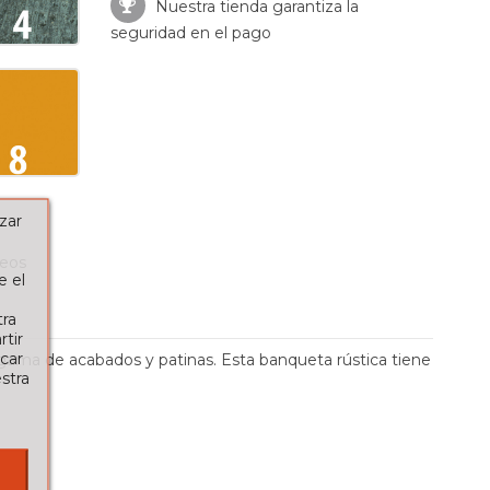
Nuestra tienda garantiza la
seguridad en el pago
zar
seos
e el
tra
tir
car
 gama de acabados y patinas. Esta banqueta rústica tiene
stra