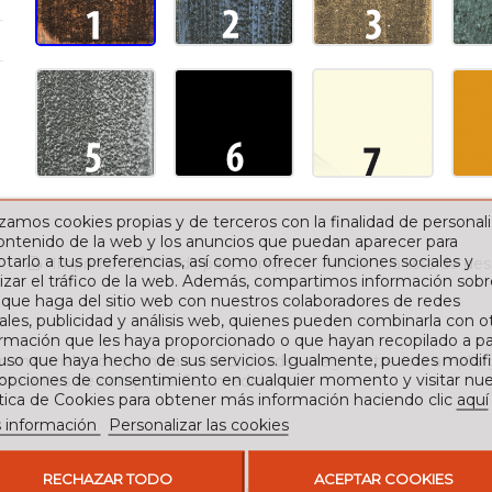
izamos cookies propias y de terceros con la finalidad de personali
contenido de la web y los anuncios que puedan aparecer para
tarlo a tus preferencias, así como ofrecer funciones sociales y
Imprimir
Añadir para comparar
Añadir a la lista de de
izar el tráfico de la web. Además, compartimos información sobr
 que haga del sitio web con nuestros colaboradores de redes
ales, publicidad y análisis web, quienes pueden combinarla con o
rmación que les haya proporcionado o que hayan recopilado a par
 uso que haya hecho de sus servicios. Igualmente, puedes modifi
on materiales de primera calidad, puedes elegir entre una amplia
 opciones de consentimiento en cualquier momento y visitar nue
nta antes de comprarla. Sus medidas son:
ítica de Cookies para obtener más información haciendo clic
aquí
 información
Personalizar las cookies
RECHAZAR TODO
ACEPTAR COOKIES
 que evitar los productos abrasivos y pasarle un paño seco.