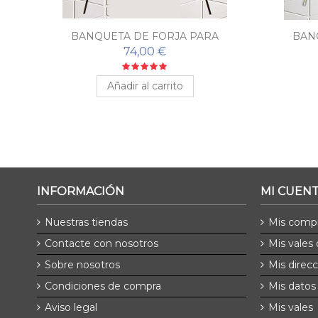
ES
BANQUETA DE FORJA PARA
BAN
DORMITORIO TOSCANA
D
74,00 €
Añadir al carrito
INFORMACIÓN
MI CUEN
Nuestras tiendas
Mis comp
Contacte con nosotros
Mis vales
Sobre nosotros
Mis direc
Condiciones de compra
Mis datos
Aviso legal
Mis vales