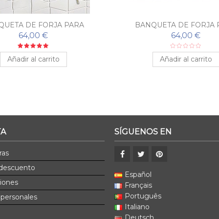
QUETA DE FORJA PARA
BANQUETA DE FORJA 
ORMITORIO ISABEL
DORMITORIO GUIRN
64,00 €
64,00 €
Añadir al carrito
Añadir al carrito
TA
SÍGUENOS EN
ras
 descuento
Español
ciones
Français
Português
 personales
Italiano
Deutsch