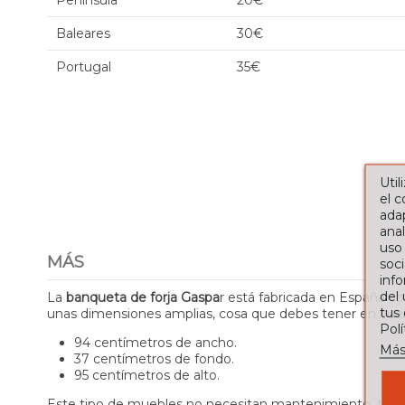
Península
20€
Baleares
30€
Portugal
35€
Util
el 
adap
anal
uso
MÁS
soci
info
del
La
banqueta de forja Gaspa
r está fabricada en España c
tus
unas dimensiones amplias, cosa que debes tener en cue
Pol
94 centímetros de ancho.
Más
37 centímetros de fondo.
95 centímetros de alto.
Este tipo de muebles no necesitan mantenimiento, tienes