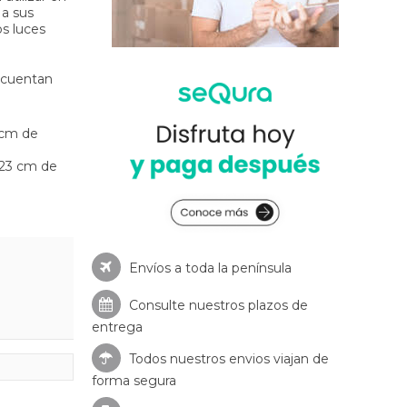
 a sus
os luces
 cuentan
 cm de
 23 cm de
Envíos a toda la península
Consulte nuestros
plazos de
entrega
Todos nuestros envios viajan de
forma segura