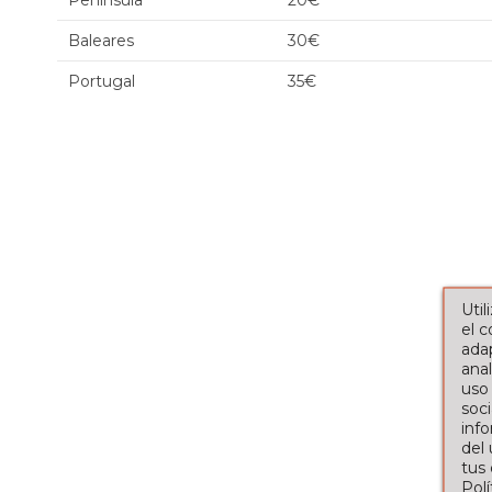
Península
20€
Baleares
30€
Portugal
35€
Util
el 
adap
anal
uso
soci
info
del
tus
Pol