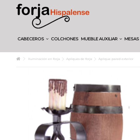
CABECEROS
COLCHONES
MUEBLE AUXILIAR
MESAS 
Iluminación en forja
Apliques de forja
Aplique pared exterior