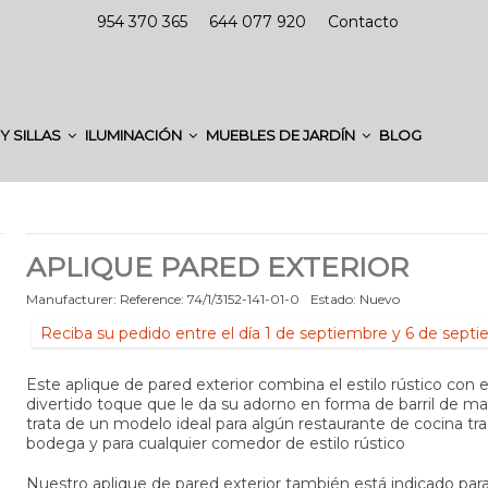
954 370 365
644 077 920
Contacto
Y SILLAS
ILUMINACIÓN
MUEBLES DE JARDÍN
BLOG
APLIQUE PARED EXTERIOR
Manufacturer:
Reference:
74/1/3152-141-01-0
Estado:
Nuevo
Reciba su pedido entre el día 1 de septiembre y 6 de sept
Este aplique de pared exterior combina el estilo rústico con el
divertido toque que le da su adorno en forma de barril de ma
trata de un modelo ideal para algún restaurante de cocina tra
bodega y para cualquier comedor de estilo rústico
Nuestro aplique de pared exterior también está indicado para 