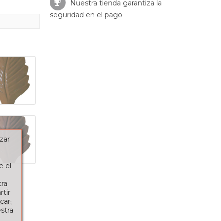
Nuestra tienda garantiza la
seguridad en el pago
zar
e el
tra
tir
car
seos
stra