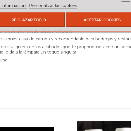
 información
Personalizar las cookies
riginal y rústico.
RECHAZAR TODO
ACEPTAR COOKIES
e la luz es una funda de vela que da la impresión de que está der
na que sale desde la base del plato.
 cualquier casa de campo y recomendable para bodegas y restau
 en cualquiera de los acabados que te proponemos, con un secado
 le da a la lámpara un toque singular.
uesa.