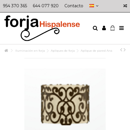
954 370 365
644 077 920
Contacto
Iluminación en forja
Apliques de forja
Aplique de pared Ana