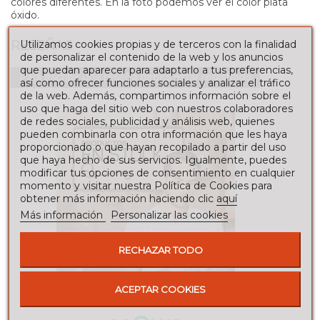
colores diferentes. En la foto podemos ver el color plata
óxido.
RESEÑAS
Utilizamos cookies propias y de terceros con la finalidad
de personalizar el contenido de la web y los anuncios
que puedan aparecer para adaptarlo a tus preferencias,
Para escribir una reseña debes estar registrado
así como ofrecer funciones sociales y analizar el tráfico
de la web. Además, compartimos información sobre el
uso que haga del sitio web con nuestros colaboradores
de redes sociales, publicidad y análisis web, quienes
pueden combinarla con otra información que les haya
proporcionado o que hayan recopilado a partir del uso
que haya hecho de sus servicios. Igualmente, puedes
modificar tus opciones de consentimiento en cualquier
momento y visitar nuestra Política de Cookies para
obtener más información haciendo clic
aquí
Más información
Personalizar las cookies
RECHAZAR TODO
ACEPTAR COOKIES