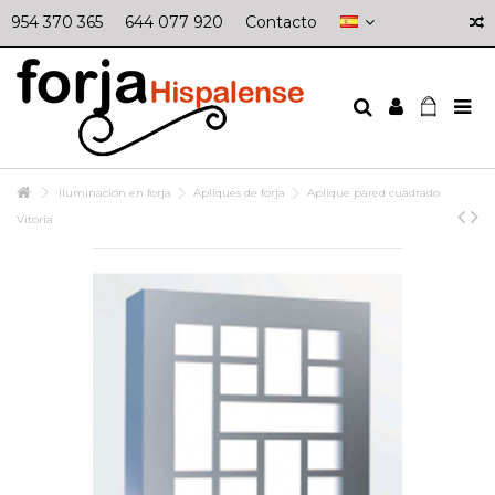
954 370 365
644 077 920
Contacto
Iluminación en forja
Apliques de forja
Aplique pared cuadrado
Vitoria