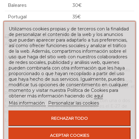
Baleares
30€
Portugal
35€
Utilizamos cookies propias y de terceros con la finalidad
de personalizar el contenido de la web y los anuncios
Imprimir
Añadir para comparar
que puedan aparecer para adaptarlo a tus preferencias,
Añadir a la lista de deseos
así como ofrecer funciones sociales y analizar el tráfico
de la web. Además, compartimos información sobre el
uso que haga del sitio web con nuestros colaboradores
MÁS
de redes sociales, publicidad y análisis web, quienes
pueden combinarla con otra información que les haya
Aplique rústico exterior ideal para una iluminación de estilo
proporcionado o que hayan recopilado a partir del uso
rural. Tiene una pletina que va pegada a la pared con
que haya hecho de sus servicios. Igualmente, puedes
adornos, de ella sale un brazo decorado con cuatro adornos
modificar tus opciones de consentimiento en cualquier
sencillos y lleva soldado un platillo en el que está instalado el
momento y visitar nuestra Política de Cookies para
punto de luz.
obtener más información haciendo clic
aquí
Este aplique rústico exterior está disponible con una o dos
Más información
Personalizar las cookies
luces. En ambos casos, el casquillo utilizado es el E-27 de
rosca gruesa decorado con una funda de vela rústica.
RECHAZAR TODO
Las medidas son las siguientes:
Aplique de 1 luz: 45 cm de alto x 16 cm de ancho x 20
cm de fondo.
ACEPTAR COOKIES