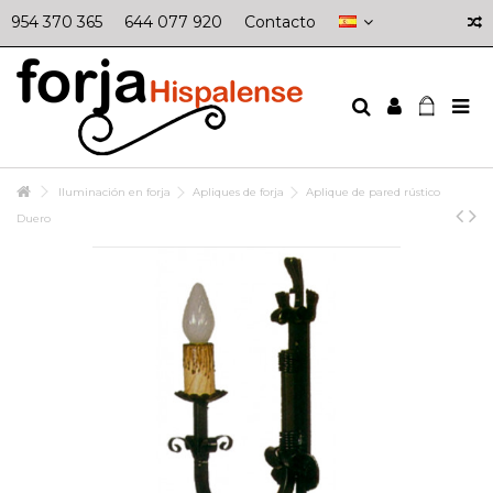
954 370 365
644 077 920
Contacto
Iluminación en forja
Apliques de forja
Aplique de pared rústico
Duero