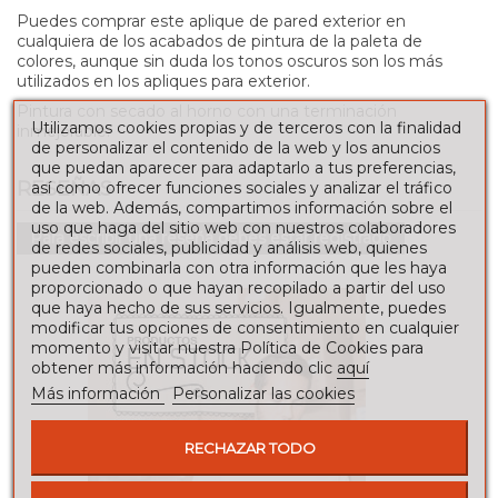
Puedes comprar este aplique de pared exterior en
cualquiera de los acabados de pintura de la paleta de
colores, aunque sin duda los tonos oscuros son los más
utilizados en los apliques para exterior.
Pintura con secado al horno con una terminación
Utilizamos cookies propias y de terceros con la finalidad
inmejorable.
de personalizar el contenido de la web y los anuncios
que puedan aparecer para adaptarlo a tus preferencias,
RESEÑAS
así como ofrecer funciones sociales y analizar el tráfico
de la web. Además, compartimos información sobre el
uso que haga del sitio web con nuestros colaboradores
Para escribir una reseña debes estar registrado
de redes sociales, publicidad y análisis web, quienes
pueden combinarla con otra información que les haya
proporcionado o que hayan recopilado a partir del uso
que haya hecho de sus servicios. Igualmente, puedes
modificar tus opciones de consentimiento en cualquier
momento y visitar nuestra Política de Cookies para
obtener más información haciendo clic
aquí
Más información
Personalizar las cookies
RECHAZAR TODO