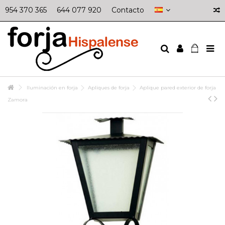
954 370 365
644 077 920
Contacto
Iluminación en forja
Apliques de forja
Aplique pared exterior de forja
Zamora