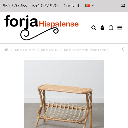
954 370 365
644 077 920
Contact
Mesas de ferro
Mesas de TV
Mesa revistero de ratán Bergen