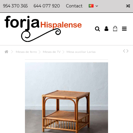
954 370 365
644 077 920
Contact
Mesas de ferro
Mesas de TV
Mesa auxiliar Larisa