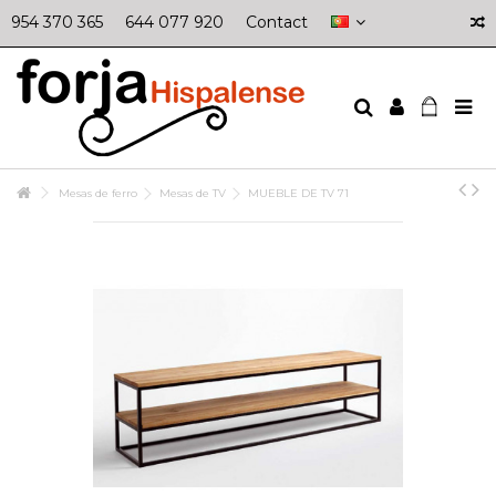
954 370 365
644 077 920
Contact
Mesas de ferro
Mesas de TV
MUEBLE DE TV 71