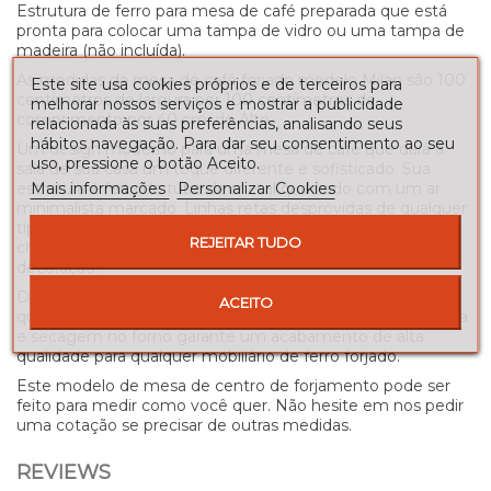
Estrutura de ferro para mesa de café preparada que está
pronta para colocar uma tampa de vidro ou uma tampa de
madeira (não incluída).
As medidas da mesa de café forjado modelo Milan são 100
Este site usa cookies próprios e de terceiros para
centímetros de largura por 100 centímetros de
melhorar nossos serviços e mostrar a publicidade
comprimento por 40 cm. do Alto.
relacionada às suas preferências, analisando seus
hábitos navegação. Para dar seu consentimento ao seu
Um design moderno para uma mesa de café que dará à
uso, pressione o botão Aceito.
sala de sua casa um toque diferente e sofisticado. Sua
Mais informações
Personalizar Cookies
estrutura é feita de tubo de metal quadrado com um ar
minimalista marcado. Linhas retas desprovidas de qualquer
tipo de adorno. Uma peça de mobiliário forjada simples e
REJEITAR TUDO
cheia de estilo que pode caber quase qualquer tipo de
decoração.
Disponível em qualquer um dos acabamentos de pintura
ACEITO
que aparecem na paleta de cores, o seu sistema de pintura
e secagem no forno garante um acabamento de alta
qualidade para qualquer mobiliário de ferro forjado.
Este modelo de mesa de centro de forjamento pode ser
feito para medir como você quer. Não hesite em nos pedir
uma cotação se precisar de outras medidas.
REVIEWS