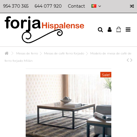
954 370 365
644 077 920
Contact
Mesas de ferro
Mesas de café ferro forjado
Modelo de mesa de café de
ferro forjado Milán
Sale!