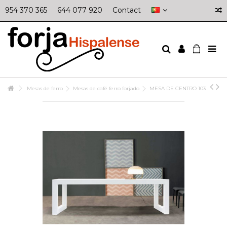
954 370 365
644 077 920
Contact
Mesas de ferro
Mesas de café ferro forjado
MESA DE CENTRO 103