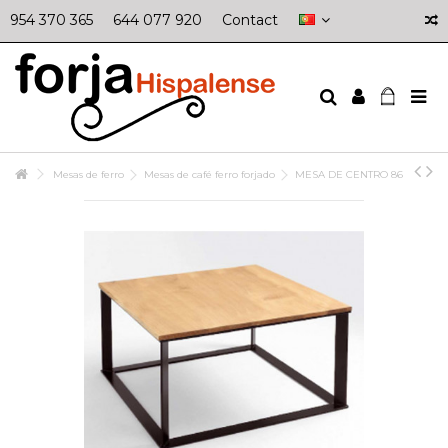
954 370 365
644 077 920
Contact
Mesas de ferro
Mesas de café ferro forjado
MESA DE CENTRO 86