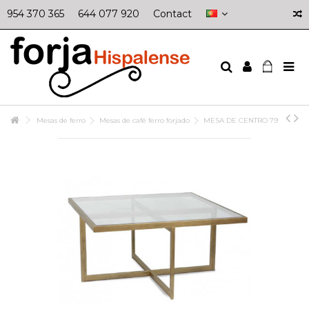
954 370 365
644 077 920
Contact
Mesas de ferro
Mesas de café ferro forjado
MESA DE CENTRO 79