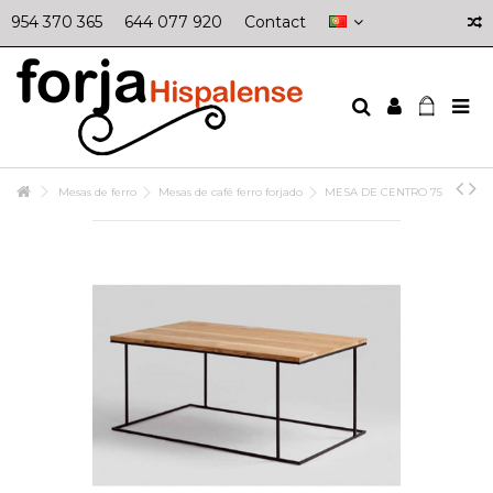
954 370 365
644 077 920
Contact
Mesas de ferro
Mesas de café ferro forjado
MESA DE CENTRO 75