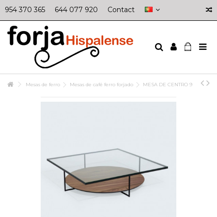
954 370 365
644 077 920
Contact
Mesas de ferro
Mesas de café ferro forjado
MESA DE CENTRO 9