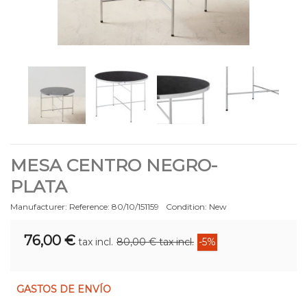
MESA CENTRO NEGRO-
PLATA
Manufacturer:
Reference:
80/10/151159
Condition:
New
76,00 €
tax incl.
80,00 €
tax incl.
-5%
GASTOS DE ENVÍO