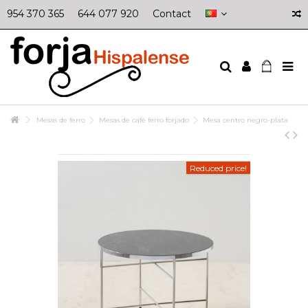
954 370 365
644 077 920
Contact
Mesas de ferro
Mesas de café ferro forjado
Mesa centro negro-plata
Reduced price!