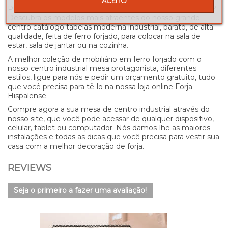
ACEITO
Precisa de ajuda para comprar sua mesa de café industrial?
Descubra os modelos mais atraentes do nosso grande
centro catálogo tabelas moderna industrial, barato, de alta
qualidade, feita de ferro forjado, para colocar na sala de
estar, sala de jantar ou na cozinha.
A melhor coleção de mobiliário em ferro forjado com o
nosso centro industrial mesa protagonista, diferentes
estilos, ligue para nós e pedir um orçamento gratuito, tudo
que você precisa para tê-lo na nossa loja online Forja
Hispalense.
Compre agora a sua mesa de centro industrial através do
nosso site, que você pode acessar de qualquer dispositivo,
celular, tablet ou computador. Nós damos-lhe as maiores
instalações e todas as dicas que você precisa para vestir sua
casa com a melhor decoração de forja.
REVIEWS
Seja o primeiro a fazer uma avaliação!