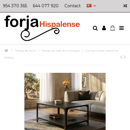
954 370 365
644 077 920
Contact
Mesas de ferro
Mesas de café ferro forjado
Centre mesa industrial
Bilbao