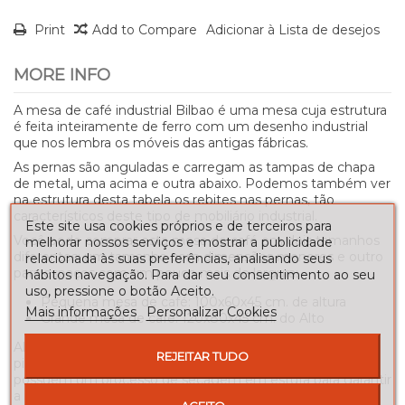
Print
Add to Compare
Adicionar à Lista de desejos
MORE INFO
A mesa de café industrial Bilbao é uma mesa cuja estrutura
é feita inteiramente de ferro com um desenho industrial
que nos lembra os móveis das antigas fábricas.
As pernas são anguladas e carregam as tampas de chapa
de metal, uma acima e outra abaixo. Podemos também ver
na estrutura desta tabela os rebites nas pernas, tão
característicos deste tipo de mobiliário industrial.
Este site usa cookies próprios e de terceiros para
Você pode comprar esta mesa de café em dois tamanhos
melhorar nossos serviços e mostrar a publicidade
diferentes: um tamanho com dimensões menores e outro
relacionada às suas preferências, analisando seus
para espaços com um pouco mais de largura:
hábitos navegação. Para dar seu consentimento ao seu
uso, pressione o botão Aceito.
Pequena mesa de café: 100x60x45 cm. de altura
Mais informações
Personalizar Cookies
Grande mesa de café: 120x80x45 cm. do Alto
Além disso, há uma grande variedade de acabamentos de
REJEITAR TUDO
pintura que você pode escolher. Todas essas cores
possuem um processo de secagem em estufa para garantir
a mais alta qualidade e durabilidade do produto.