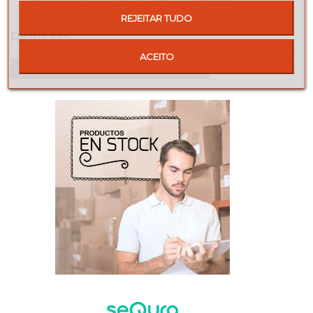
Cabeceira do colchão de 160 cm: 167x116 cm.
REJEITAR TUDO
REVIEWS
ACEITO
Seja o primeiro a fazer uma avaliação!