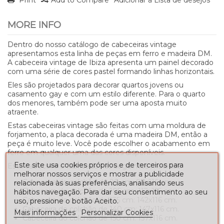
MORE INFO
Dentro do nosso catálogo de cabeceiras vintage
apresentamos esta linha de peças em ferro e madeira DM.
A cabeceira vintage de Ibiza apresenta um painel decorado
com uma série de cores pastel formando linhas horizontais.
Eles são projetados para decorar quartos jovens ou
casamento gay e com um estilo diferente. Para o quarto
dos menores, também pode ser uma aposta muito
atraente.
Estas cabeceiras vintage são feitas com uma moldura de
forjamento, a placa decorada é uma madeira DM, então a
peça é muito leve. Você pode escolher o acabamento em
ferro em qualquer uma das cores disponíveis.
Este site usa cookies próprios e de terceiros para
Esta cabeceira é fabricada nas seguintes medidas:
melhorar nossos serviços e mostrar a publicidade
Cabeceira do colchão de 90 cm: 97x116 cm.
relacionada às suas preferências, analisando seus
Cabeceira do colchão de 105 cm: 112x116 cm.
hábitos navegação. Para dar seu consentimento ao seu
Cabeceira do colchão de 135 cm: 142x116 cm.
uso, pressione o botão Aceito.
Cabeceira do colchão de 140 cm: 147x116 cm.
Mais informações
Personalizar Cookies
Cabeceira do colchão de 150 cm: 157x116 cm.