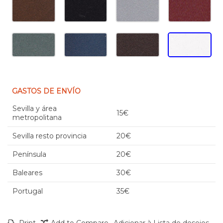
GASTOS DE ENVÍO
Sevilla y área
15€
metropolitana
Sevilla resto provincia
20€
Península
20€
Baleares
30€
Portugal
35€
Print
Add to Compare
Adicionar à Lista de desejos