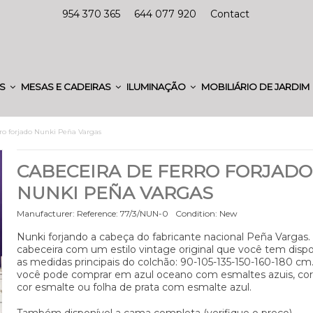
954 370 365
644 077 920
Contact
ES
MESAS E CADEIRAS
ILUMINAÇÃO
MOBILIÁRIO DE JARDIM
rro forjado Nunki Peña Vargas
CABECEIRA DE FERRO FORJADO
NUNKI PEÑA VARGAS
Manufacturer:
Reference:
77/3/NUN-0
Condition:
New
Nunki forjando a cabeça do fabricante nacional Peña Vargas
cabeceira com um estilo vintage original que você tem dispo
as medidas principais do colchão: 90-105-135-150-160-180 cm
você pode comprar em azul oceano com esmaltes azuis, cor
cor esmalte ou folha de prata com esmalte azul.