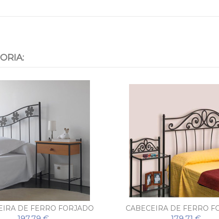
ORIA:
EIRA DE FERRO FORJADO
CABECEIRA DE FERRO F
MARGA
MURCIA
197,79 €
179,71 €