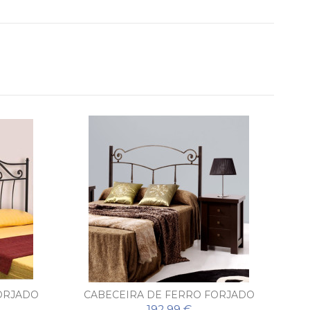
ORJADO
CABECEIRA DE FERRO FORJADO
C
MARA
192,99 €