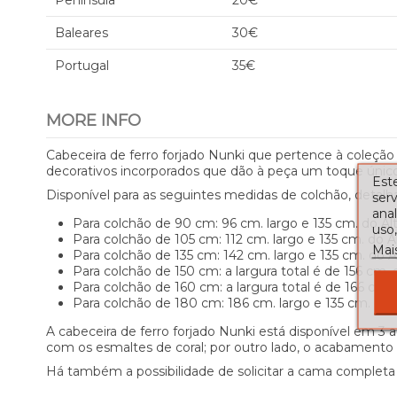
Península
20€
Baleares
30€
Portugal
35€
MORE INFO
Cabeceira de ferro forjado Nunki que pertence à coleção 
decorativos incorporados que dão à peça um toque único
Este
Disponível para as seguintes medidas de colchão, detal
serv
ana
Para colchão de 90 cm: 96 cm. largo e 135 cm. do Alt
uso,
Para colchão de 105 cm: 112 cm. largo e 135 cm. do Al
Mai
Para colchão de 135 cm: 142 cm. largo e 135 cm. do A
Para colchão de 150 cm: a largura total é de 156 cm.
Para colchão de 160 cm: a largura total é de 166 cm. e
Para colchão de 180 cm: 186 cm. largo e 135 cm. de a
A cabeceira de ferro forjado Nunki está disponível em 3
com os esmaltes de coral; por outro lado, o acabamento 
Há também a possibilidade de solicitar a cama completa 