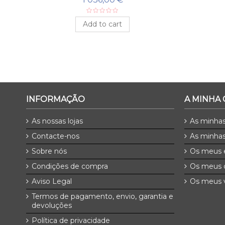
Add to cart
INFORMAÇÃO
A MINHA
As nossas lojas
As minha
Contacte-nos
As minhas
Sobre nós
Os meus 
Condições de compra
Os meus 
Aviso Legal
Os meus v
Termos de pagamento, envio, garantia e
devoluções
Política de privacidade