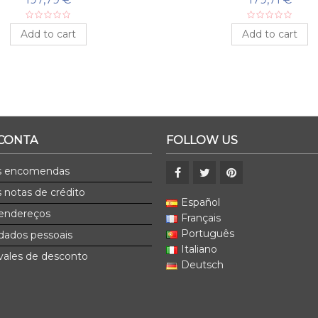
Add to cart
Add to cart
 CONTA
FOLLOW US
s encomendas
 notas de crédito
Español
endereços
Français
Português
dados pessoais
Italiano
ales de desconto
Deutsch