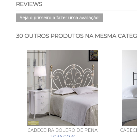
REVIEWS
Seja o primeiro a fazer uma avaliação!
30 OUTROS PRODUTOS NA MESMA CATEG
DO
CABECEIRA BOLERO DE PEÑA
CABEC
VARGAS
1 036,00 €