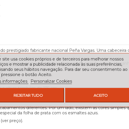
do prestigiado fabricante nacional Peña Vargas. Uma cabeceira d
.
 site usa cookies próprios e de terceiros para melhorar nossos
hamos abaixo as medidas totais da peça de acordo com o tamanh
iços e mostrar a publicidade relacionada às suas preferências,
lisando seus hábitos navegação. Para dar seu consentimento ao
o.
 pressione o botão Aceito.
to.
s informações
Personalizar Cookies
lto.
 e a altura também de 135 cm.
 a altura 135 cm.
REJEITAR TUDO
ACEITO
ltura.
 acabamentos diferentes. Por um lado, existem as cores simples 
especial da folha de prata com os esmaltes azuis.
(ver preço).