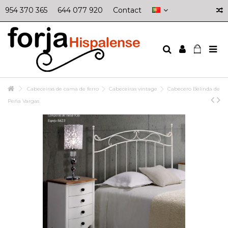
954 370 365
644 077 920
Contact
Cabeceiras de cama de ferro
Cabeceiras vintage
Cabecero Belinda de
Peña Vargas