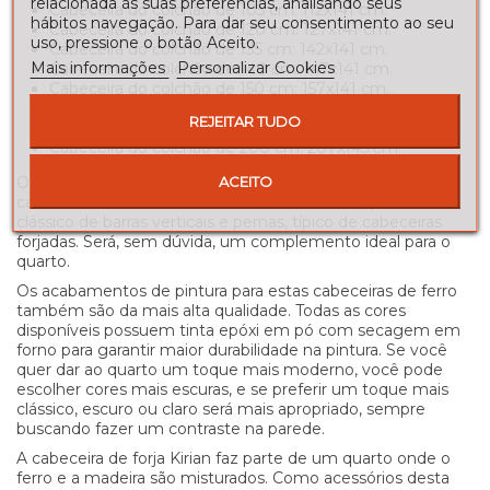
relacionada às suas preferências, analisando seus
Cabeceira do colchão de 105 cm: 112x141 cm.
hábitos navegação. Para dar seu consentimento ao seu
Cabeceira do colchão de 120 cm: 127x141 cm.
uso, pressione o botão Aceito.
Cabeceira do colchão de 135 cm: 142x141 cm.
Mais informações
Personalizar Cookies
Cabeceira do colchão de 140 cm: 147x141 cm.
Cabeceira do colchão de 150 cm: 157x141 cm.
Cabeceira do colchão de 160 cm: 167x141 cm.
REJEITAR TUDO
Cabeceira do colchão de 180 cm: 187x145 cm.
Cabeceira do colchão de 200 cm: 207x145 cm.
O modelo Kirian tem uma linha onde o design original das
ACEITO
cabeceiras modernas é misturado com um toque mais
clássico de barras verticais e pernas, típico de cabeceiras
forjadas. Será, sem dúvida, um complemento ideal para o
quarto.
Os acabamentos de pintura para estas cabeceiras de ferro
também são da mais alta qualidade. Todas as cores
disponíveis possuem tinta epóxi em pó com secagem em
forno para garantir maior durabilidade na pintura. Se você
quer dar ao quarto um toque mais moderno, você pode
escolher cores mais escuras, e se preferir um toque mais
clássico, escuro ou claro será mais apropriado, sempre
buscando fazer um contraste na parede.
A cabeceira de forja Kirian faz parte de um quarto onde o
ferro e a madeira são misturados. Como acessórios desta