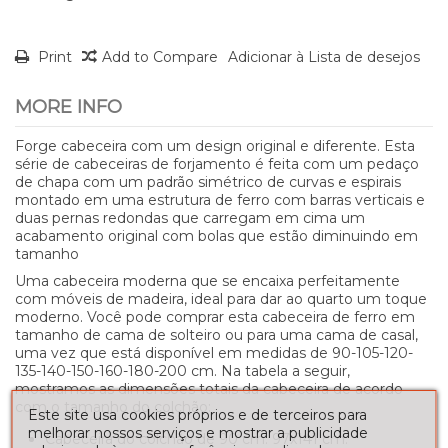
Print
Add to Compare
Adicionar à Lista de desejos
MORE INFO
Forge cabeceira com um design original e diferente. Esta
série de cabeceiras de forjamento é feita com um pedaço
de chapa com um padrão simétrico de curvas e espirais
montado em uma estrutura de ferro com barras verticais e
duas pernas redondas que carregam em cima um
acabamento original com bolas que estão diminuindo em
tamanho
Uma cabeceira moderna que se encaixa perfeitamente
com móveis de madeira, ideal para dar ao quarto um toque
moderno. Você pode comprar esta cabeceira de ferro em
tamanho de cama de solteiro ou para uma cama de casal,
uma vez que está disponível em medidas de 90-105-120-
135-140-150-160-180-200 cm. Na tabela a seguir,
mostramos as dimensões totais da cabeceira de acordo
com o tamanho do colchão:
Este site usa cookies próprios e de terceiros para
melhorar nossos serviços e mostrar a publicidade
Cabeceira do colchão de 90 cm: 97x141 cm.