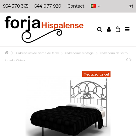
954 370 365
644 077 920
Contact
Cabeceiras de cama de ferro
Cabeceiras vintage
Cabeceira de ferro
forjado Kirian
Reduced price!