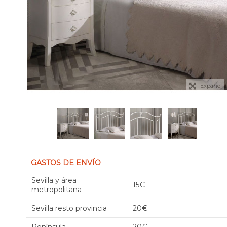
Expand
GASTOS DE ENVÍO
Sevilla y área
15€
metropolitana
Sevilla resto provincia
20€