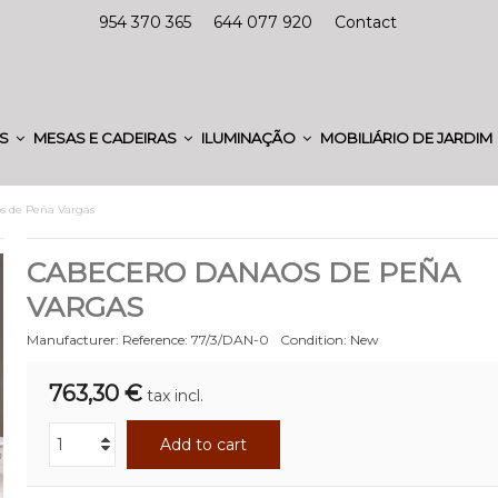
954 370 365
644 077 920
Contact
ES
MESAS E CADEIRAS
ILUMINAÇÃO
MOBILIÁRIO DE JARDIM
s de Peña Vargas
CABECERO DANAOS DE PEÑA
VARGAS
Manufacturer:
Reference:
77/3/DAN-0
Condition:
New
763,30 €
tax incl.
Add to cart