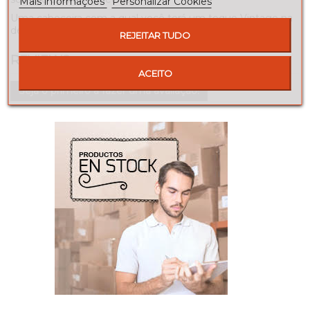
Mais informações
Personalizar Cookies
Uma cabeceira com a qual você terá um toque Vintage na
decoração do quarto.
REJEITAR TUDO
REVIEWS
ACEITO
Seja o primeiro a fazer uma avaliação!