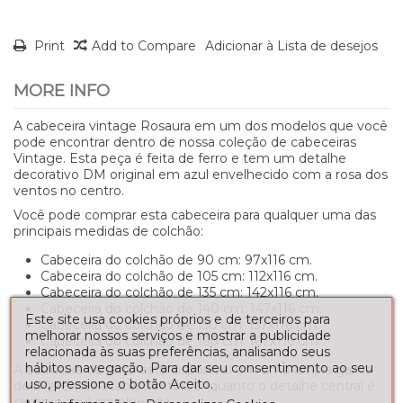
Print
Add to Compare
Adicionar à Lista de desejos
MORE INFO
A cabeceira vintage Rosaura em um dos modelos que você
pode encontrar dentro de nossa coleção de cabeceiras
Vintage. Esta peça é feita de ferro e tem um detalhe
decorativo DM original em azul envelhecido com a rosa dos
ventos no centro.
Você pode comprar esta cabeceira para qualquer uma das
principais medidas de colchão:
Cabeceira do colchão de 90 cm: 97x116 cm.
Cabeceira do colchão de 105 cm: 112x116 cm.
Cabeceira do colchão de 135 cm: 142x116 cm.
Cabeceira do colchão de 140 cm: 147x116 cm.
Este site usa cookies próprios e de terceiros para
Cabeceira do colchão de 150 cm: 157x116 cm.
melhorar nossos serviços e mostrar a publicidade
Cabeceira do colchão de 160 cm: 167x116 cm.
relacionada às suas preferências, analisando seus
hábitos navegação. Para dar seu consentimento ao seu
A estrutura de ferro está disponível em uma ampla gama
uso, pressione o botão Aceito.
de diferentes acabamentos, enquanto o detalhe central é
sempre azul envelhecido.