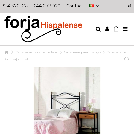
954 370 365
644 077 920
Contact
Cabeceiras de cama de ferro
Cabeceiras para crianças
Cabeceira de
ferro forjado Lola