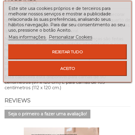
MORE INFO
Este site usa cookies próprios e de terceiros para
melhorar nossos serviços e mostrar a publicidade
A cabeceira de forja estilo rústico Lola é ideal para decorar
relacionada às suas preferências, analisando seus
um quarto de crianças, uma sala de jovens ou um quarto de
hábitos navegação. Para dar seu consentimento ao seu
hóspedes. Esta cabeceira infalível é feita com linhas simples
uso, pressione o botão Aceito.
que tornam um modelo atemporal.
Mais informações
Personalizar Cookies
Nossas cabeceiras de forjamento para crianças são feitas
com materiais de primeira qualidade, são pintadas e secas
no forno, o que garante máxima durabilidade.
REJEITAR TUDO
Você pode combinar este pedaço de forja, com mesas de
cabeceira de ferro, um banquinho forjar ou adicionar um
poleiro permanente original.
ACEITO
Esta cabeceira está disponível para camas de 90
centímetros (97 x 120 cm.) E para camas de 105
centímetros (112 x 120 cm.)
REVIEWS
Seja o primeiro a fazer uma avaliação!