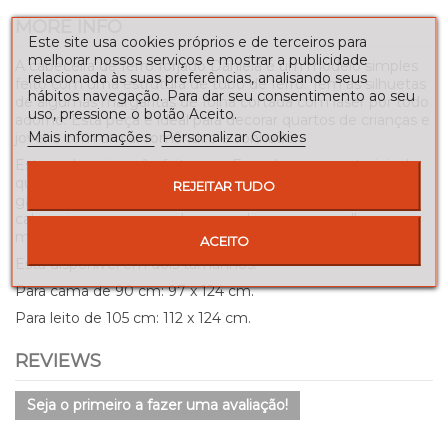
MORE INFO
Este site usa cookies próprios e de terceiros para
melhorar nossos serviços e mostrar a publicidade
A cabeceira de ferro forjado Daniela é um modelo simples
relacionada às suas preferências, analisando seus
feito com uma estrutura de tubo de ferro. Tem as silhuetas
hábitos navegação. Para dar seu consentimento ao seu
de algumas margaritas de folha cortada com laser por todo
uso, pressione o botão Aceito.
adorno. Esta peça é ideal para decorar quartos de crianças e
Mais informações
Personalizar Cookies
jovens com um ar romântico e sonhador.
Estas cabeceiras são feitas em Espanha com materiais de
qualidade, são pintadas e depois secas no forno, o que
REJEITAR TUDO
garante que a tinta não sai. Você pode comprar esta
cabeceira em uma ampla gama de cores e escolher a que
melhor se adapta ao quarto que você está criando.
ACEITO
Está disponível em dois tamanhos:
Para cama de 90 cm: 97 x 124 cm.
Para leito de 105 cm: 112 x 124 cm.
REVIEWS
Seja o primeiro a fazer uma avaliação!