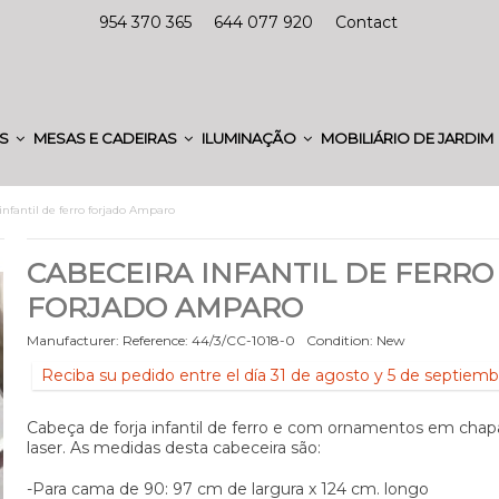
954 370 365
644 077 920
Contact
ES
MESAS E CADEIRAS
ILUMINAÇÃO
MOBILIÁRIO DE JARDIM
infantil de ferro forjado Amparo
CABECEIRA INFANTIL DE FERRO
FORJADO AMPARO
Manufacturer:
Reference:
44/3/CC-1018-0
Condition:
New
Reciba su pedido entre el día 31 de agosto y 5 de septiemb
Cabeça de forja infantil de ferro e com ornamentos em chap
laser. As medidas desta cabeceira são:
-Para cama de 90: 97 cm de largura x 124 cm. longo