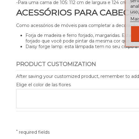
serv
-Para uma cama de 105: 112 cm de largura e 124 cm de 
ana
ACESSÓRIOS PARA CABECEI
uso,
Mai
Como acessórios de móveis para completar a decoração d
Forja de madeira e ferro forjado, margaridas. Esta 
forjado que você pode pintar da mesma cor que a c
Daisy forge lamp: esta lâmpada tem no seu corpo a s
PRODUCT CUSTOMIZATION
After saving your customized product, remember to add i
Elige el color de las flores
*
required fields