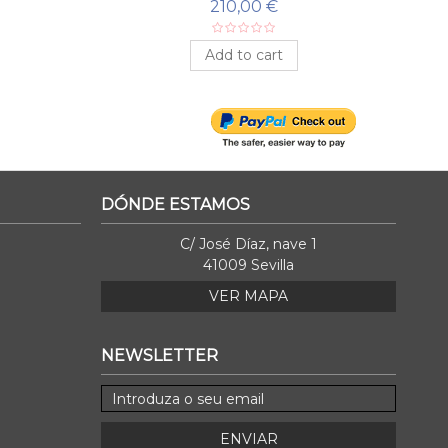
NIÑOS
210,00 €
Add to cart
DÓNDE ESTAMOS
C/ José Díaz, nave 1
41009 Sevilla
VER MAPA
NEWSLETTER
ENVIAR