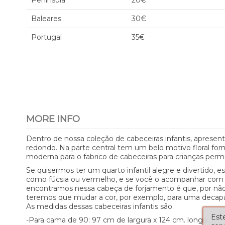
Península
20€
Baleares
30€
Portugal
35€
MORE INFO
Dentro de nossa coleção de cabeceiras infantis, aprese
redondo. Na parte central tem um belo motivo floral form
moderna para o fabrico de cabeceiras para crianças permi
Se quisermos ter um quarto infantil alegre e divertido,
como fúcsia ou vermelho, e se você o acompanhar com al
encontramos nessa cabeça de forjamento é que, por não te
teremos que mudar a cor, por exemplo, para uma decapa
As medidas dessas cabeceiras infantis são:
Este
-Para cama de 90: 97 cm de largura x 124 cm. longo