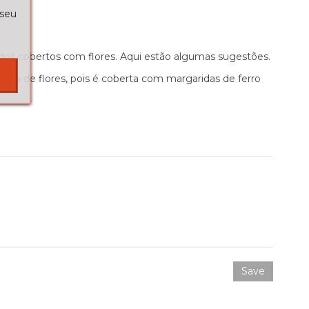
 seu
ados cobertos com flores. Aqui estão algumas sugestões.
ira de flores, pois é coberta com margaridas de ferro
Save