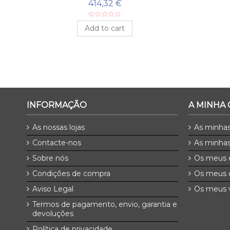
LINO
414,32 €
Add to cart
INFORMAÇÃO
A MINHA
As nossas lojas
As minha
Contacte-nos
As minhas
Sobre nós
Os meus 
Condições de compra
Os meus 
Aviso Legal
Os meus v
Termos de pagamento, envio, garantia e
devoluções
Política de privacidade