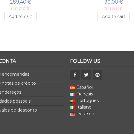
FORJADO CANDELA
FORJADO RATÓN
289,40 €
90,00 €
Add to cart
Add to cart
 CONTA
FOLLOW US
s encomendas
 notas de crédito
Español
endereços
Français
Português
dados pessoais
Italiano
ales de desconto
Deutsch