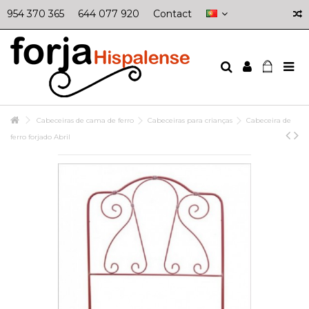
954 370 365
644 077 920
Contact
Cabeceiras de cama de ferro
Cabeceiras para crianças
Cabeceira de
ferro forjado Abril