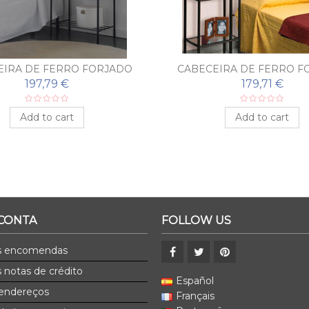
EIRA DE FERRO FORJADO
CABECEIRA DE FERRO F
MARGA
MURCIA
197,79 €
179,71 €
Add to cart
Add to cart
 CONTA
FOLLOW US
s encomendas
 notas de crédito
Español
endereços
Français