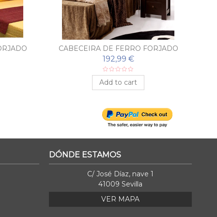
ORJADO
CABECEIRA DE FERRO FORJADO
C
MARA
192,99 €
Add to cart
DÓNDE ESTAMOS
C/ José Díaz, nave 1
41009 Sevilla
VER MAPA