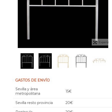
Expand
GASTOS DE ENVÍO
Sevilla y área
15€
metropolitana
Sevilla resto provincia
20€