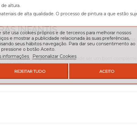
de altura.
teriais de alta qualidade. O processo de pintura a que estão suje
RAS INFANTIS
 site usa cookies próprios e de terceiros para melhorar nossos
iços e mostrar a publicidade relacionada às suas preferências,
espelho feito de chapa e corte a laser, você pode comprar a mesm
lisando seus hábitos navegação. Para dar seu consentimento ao
 duas peças básicas.
 pressione o botão Aceito.
s informações
Personalizar Cookies
o combina com o espelho da forja e pode ser um bom compleme
ente prático.
REJEITAR TUDO
ACEITO
as crianças, visite nosso blog. Está carregado de inspiração!