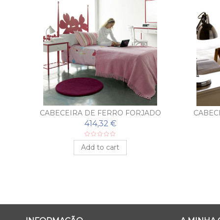
DO
CABECEIRA DE FERRO FORJADO
CABEC
LINO
414,32 €
Add to cart