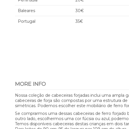
Península
20€
Baleares
30€
Portugal
35€
MORE INFO
Nossa coleção de cabeceiras forjadas inclui uma ampla gam
cabeceiras de forja são compostas por uma estrutura de
simétricas. Podemos escolher este mobiliário de ferro f
Se comprarmos uma dessas cabeceiras de ferro forjado b
outro lado, escolhermos uma cor fúcsia ou azul, podemo
Temos disponíveis cabeceiras destas crianças em dois t