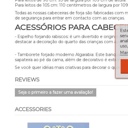
Para leitos de 90 cm: 95 de largura por 109 cm de altura.
Para leitos de 105 cm: 110 centímetros de largura por 109 
Todas as nossas cabeceiras de forja são fabricadas com ma
de segurança para entrar em contacto com as crianças.
ACESSÓRIOS PARA CABECEI
Este
serv
- Espelho forjando rabiscos: é um divertido e original 
ana
destacar a decoração do quarto das crianças com apenas
uso,
Mai
- Tamborete forjado moderno Algarabia: Este banquinh
sapateira ao pé da cama, além de decorativo é extremam
Se você quer idéias mais criativas para decorar o quarto d
REVIEWS
Seja o primeiro a fazer uma avaliação!
ACCESSORIES