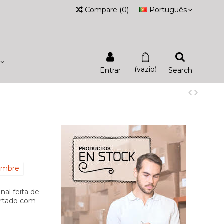
Compare
(
0
)
Português
(vazio)
Entrar
Search
iembre
nal feita de
ortado com