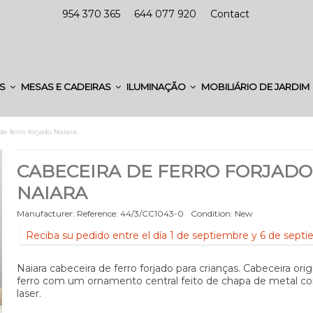
954 370 365
644 077 920
Contact
ES
MESAS E CADEIRAS
ILUMINAÇÃO
MOBILIÁRIO DE JARDIM
de ferro forjado Naiara
CABECEIRA DE FERRO FORJADO
NAIARA
Manufacturer:
Reference:
44/3/CC1043-0
Condition:
New
Reciba su pedido entre el día 1 de septiembre y 6 de sept
Naiara cabeceira de ferro forjado para crianças. Cabeceira origi
ferro com um ornamento central feito de chapa de metal c
laser.