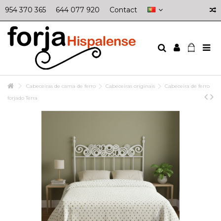
954 370 365
644 077 920
Contact
Cabeceiras de cama de ferro
Cabeceiras originais
Cabeceira de ferro
forjado Terra