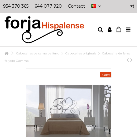
954 370 365
644 077 920
Contact
Cabeceiras de cama de ferro
Cabeceiras originais
Cabeceira de ferro
forjado Gamma
Sale!