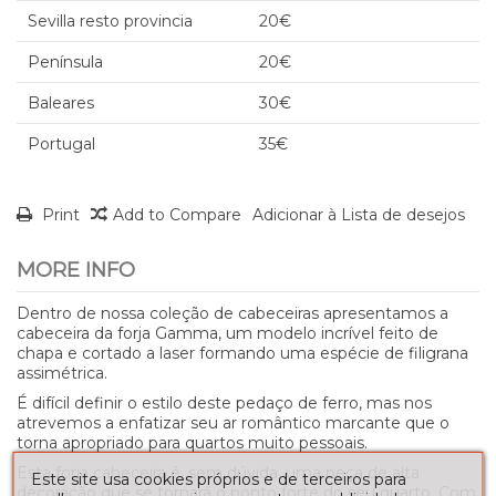
Sevilla resto provincia
20€
Península
20€
Baleares
30€
Portugal
35€
Print
Add to Compare
Adicionar à Lista de desejos
MORE INFO
Dentro de nossa coleção de cabeceiras apresentamos a
cabeceira da forja Gamma, um modelo incrível feito de
chapa e cortado a laser formando uma espécie de filigrana
assimétrica.
É difícil definir o estilo deste pedaço de ferro, mas nos
atrevemos a enfatizar seu ar romântico marcante que o
torna apropriado para quartos muito pessoais.
Esta forja cabeceira é, sem dúvida, uma peça de alta
Este site usa cookies próprios e de terceiros para
decoração que se tornará o ponto forte do seu quarto. Com