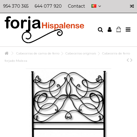
954 370 365
644 077 920
Contact
Cabeceiras de cama de ferro
Cabeceiras originais
Cabeceira de ferro
forjado Maleza