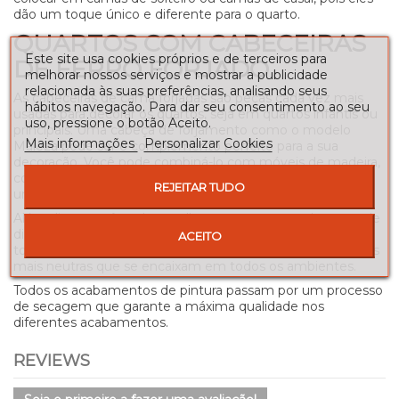
dão um toque único e diferente para o quarto.
QUARTOS COM CABECEIRAS
Este site usa cookies próprios e de terceiros para
DE FERRO FORJADO
melhorar nossos serviços e mostrar a publicidade
relacionada às suas preferências, analisando seus
As cabeceiras de cama forjadas são peças cada vez mais
hábitos navegação. Para dar seu consentimento ao seu
usadas para decorar os quartos, seja em quartos infantis ou
uso, pressione o botão Aceito.
principais. Uma cabeça de forjamento como o modelo
Mais informações
Personalizar Cookies
Maleza pode ser o complemento perfeito para a sua
decoração. Você pode combiná-lo com móveis de madeira,
como mesas de cabeceira ou cômoda, ambos dentro de
REJEITAR TUDO
um ambiente moderno e uma atmosfera mais colonial.
Além disso, você pode escolher entre uma ampla gama de
diferentes acabamentos de pintura. Tons audaciosos para
ACEITO
tornar essas peças originais de cabeceiras forjadas ou cores
mais neutras que se encaixam em todos os ambientes.
Todos os acabamentos de pintura passam por um processo
de secagem que garante a máxima qualidade nos
diferentes acabamentos.
REVIEWS