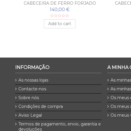
DO
CABECEIRA DE FERRO FORJADO
CABEC
LUNA Y ESTRELLAS
140,00 €
Add to cart
INFORMAÇÃO
A MINHA
As nossas lojas
As minha
Contacte-nos
As minhas
Sobre nós
Os meus 
Condições de compra
Os meus 
Aviso Legal
Os meus v
Termos de pagamento, envio, garantia e
devoluções