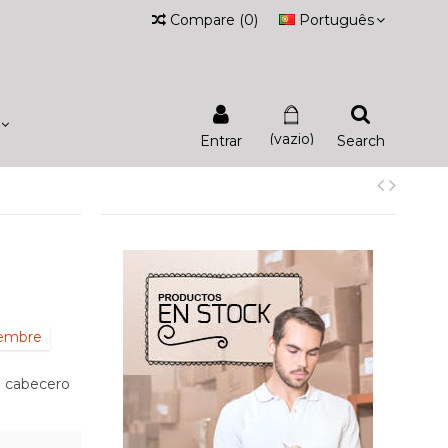
Compare
(
0
)
Português
(vazio)
Entrar
Search
iembre
e cabecero