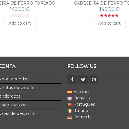
EIRA DE FERRO FORJADO
CABECEIRA DE FERRO F
TERRA
MÚSICA
140,00 €
140,00 €
Add to cart
Add to cart
 CONTA
FOLLOW US
s encomendas
 notas de crédito
Español
endereços
Français
Português
dados pessoais
Italiano
ales de desconto
Deutsch