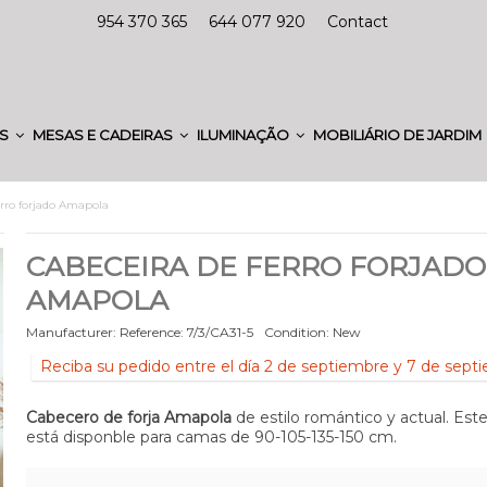
954 370 365
644 077 920
Contact
ES
MESAS E CADEIRAS
ILUMINAÇÃO
MOBILIÁRIO DE JARDIM
erro forjado Amapola
CABECEIRA DE FERRO FORJADO
AMAPOLA
Manufacturer:
Reference:
7/3/CA31-5
Condition:
New
Reciba su pedido entre el día 2 de septiembre y 7 de sept
Cabecero de forja Amapola
de estilo romántico y actual. Est
está disponble para camas de 90-105-135-150 cm.