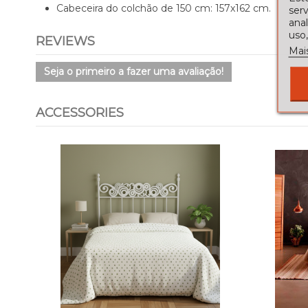
Cabeceira do colchão de 150 cm: 157x162 cm.
serv
ana
uso,
REVIEWS
Mai
Seja o primeiro a fazer uma avaliação!
ACCESSORIES