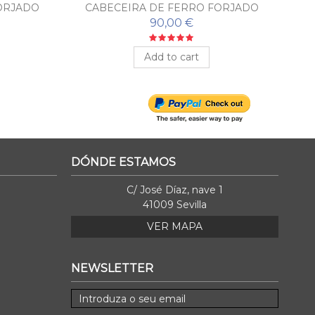
ORJADO
CABECEIRA DE FERRO FORJADO
ROSALÍA
90,00 €
Add to cart
DÓNDE ESTAMOS
C/ José Díaz, nave 1
41009 Sevilla
VER MAPA
NEWSLETTER