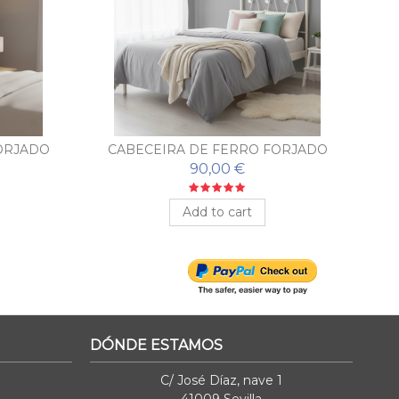
ORJADO
CABECEIRA DE FERRO FORJADO
ROSALÍA
90,00 €
Add to cart
DÓNDE ESTAMOS
C/ José Díaz, nave 1