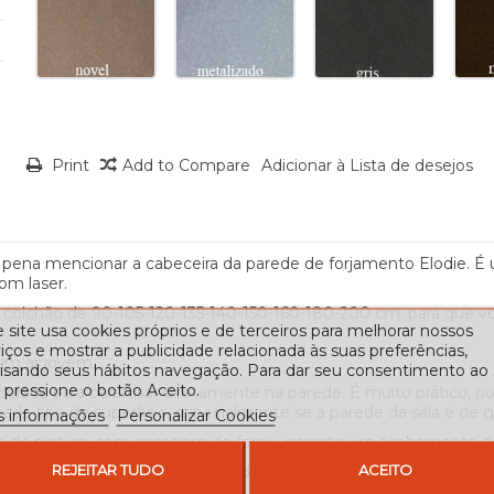
Print
Add to Compare
Adicionar à Lista de desejos
a pena mencionar a cabeceira da parede de forjamento Elodie. É
om laser.
m colchão de 90-105-120-135-140-150-160-180-200 cm. para que 
 site usa cookies próprios e de terceiros para melhorar nossos
iços e mostrar a publicidade relacionada às suas preferências,
 um ar jovem.
lisando seus hábitos navegação. Para dar seu consentimento ao
 pressione o botão Aceito.
ada para parafusar diretamente na parede. É muito prático, poi
cada tipo de superfície, especialmente se a parede da sala é de 
s informações
Personalizar Cookies
o de pintura, com secagem do forno, garante um acabamento de 
REJEITAR TUDO
ACEITO
 do artigo para as diferentes medidas do colchão: