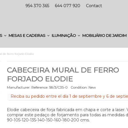
954 370 365
644 077 920
Contact
ES
MESAS E CADEIRAS
ILUMINAÇÃO
MOBILIÁRIO DE JARDIM
 de ferro forjado Elodie
CABECEIRA MURAL DE FERRO
FORJADO ELODIE
Manufacturer:
Reference:
58/3/C35-0
Condition:
New
Reciba su pedido entre el día 1 de septiembre y 6 de sept
Elodie cabeceira de forja fabricada em chapa e corte a laser
comprar este pedaço de forjamento para todas as medidas d
90-105-120-135-140-150-160-180-200 cms.