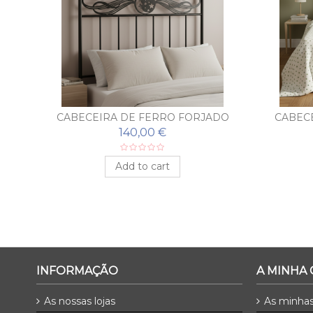
DO
CABECEIRA DE FERRO FORJADO
CABEC
LUNA Y ESTRELLAS
140,00 €
Add to cart
INFORMAÇÃO
A MINHA
As nossas lojas
As minha