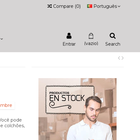
Compare
(
0
)
Português
(vazio)
Entrar
Search
iembre
. Você pode
e colchões,