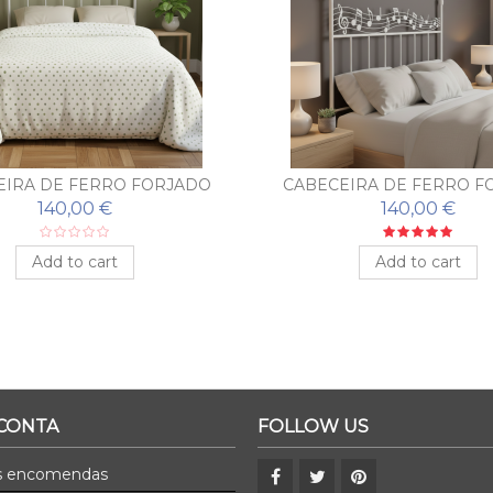
EIRA DE FERRO FORJADO
CABECEIRA DE FERRO F
TERRA
MÚSICA
140,00 €
140,00 €
Add to cart
Add to cart
 CONTA
FOLLOW US
s encomendas