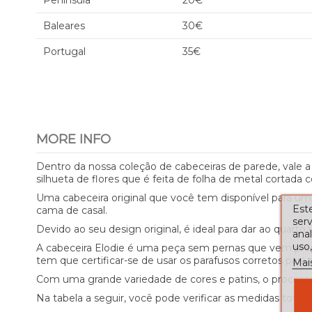
Península
20€
Baleares
30€
Portugal
35€
MORE INFO
Dentro da nossa coleção de cabeceiras de parede, vale 
silhueta de flores que é feita de folha de metal cortada c
Uma cabeceira original que você tem disponível para u
Este
cama de casal.
serv
Devido ao seu design original, é ideal para dar ao quarto
ana
uso,
A cabeceira Elodie é uma peça sem pernas que vem prepar
tem que certificar-se de usar os parafusos corretos para 
Mai
Com uma grande variedade de cores e patins, o process
Na tabela a seguir, você pode verificar as medidas totais