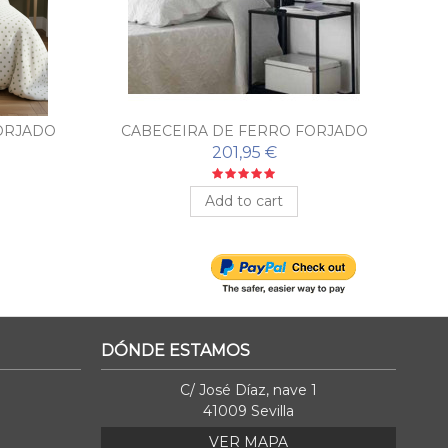
ORJADO
CABECEIRA DE FERRO FORJADO
ELIPSE
201,95 €
Add to cart
DÓNDE ESTAMOS
C/ José Díaz, nave 1
41009 Sevilla
VER MAPA