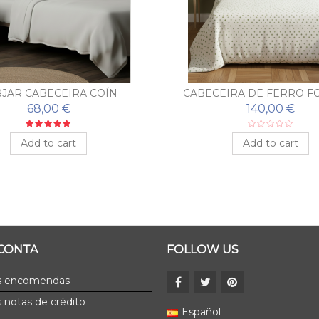
JAR CABECEIRA COÍN
CABECEIRA DE FERRO F
TERRA
68,00 €
140,00 €
Add to cart
Add to cart
 CONTA
FOLLOW US
s encomendas
 notas de crédito
Español