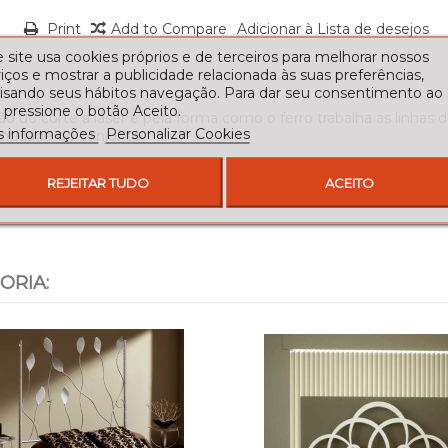
Print
Add to Compare
Adicionar à Lista de desejos
 site usa cookies próprios e de terceiros para melhorar nossos
iços e mostrar a publicidade relacionada às suas preferências,
lisando seus hábitos navegação. Para dar seu consentimento ao
 pressione o botão Aceito.
ão do corte a laser e pela forma como o ferro trabalha as linh
s informações
Personalizar Cookies
entidade do conjunto.
REJEITAR TUDO
ACEITO
ORIA: