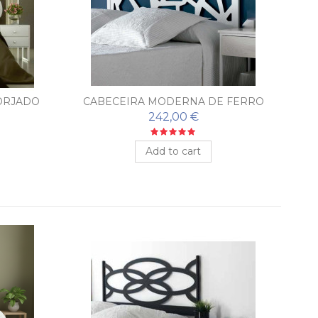
ORJADO
CABECEIRA MODERNA DE FERRO
C
FORJADO MIREIA
242,00 €
Add to cart