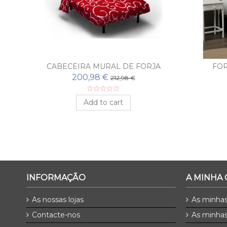
CABECEIRA MURAL DE FORJA
FOR
HELLEN
200,98 €
212,98 €
Add to cart
INFORMAÇÃO
A MINHA
As nossas lojas
As minha
Contacte-nos
As minhas