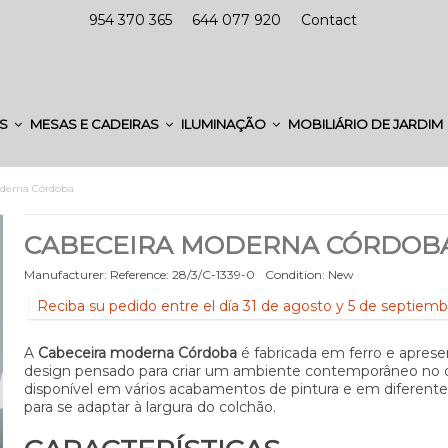
954 370 365
644 077 920
Contact
ES
MESAS E CADEIRAS
ILUMINAÇÃO
MOBILIÁRIO DE JARDIM
derna Córdoba
CABECEIRA MODERNA CÓRDOB
Manufacturer:
Reference:
28/3/C-1339-0
Condition:
New
Reciba su pedido entre el día 31 de agosto y 5 de septiemb
A
Cabeceira moderna Córdoba
é fabricada em ferro e apres
design pensado para criar um ambiente contemporâneo no q
disponível em vários acabamentos de pintura e em diferent
para se adaptar à largura do colchão.