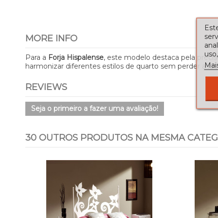
Este
serv
MORE INFO
ana
uso,
Para a
Forja Hispalense
, este modelo destaca pela precis
Mai
harmonizar diferentes estilos de quarto sem perder a id
REVIEWS
Seja o primeiro a fazer uma avaliação!
30 OUTROS PRODUTOS NA MESMA CATEG