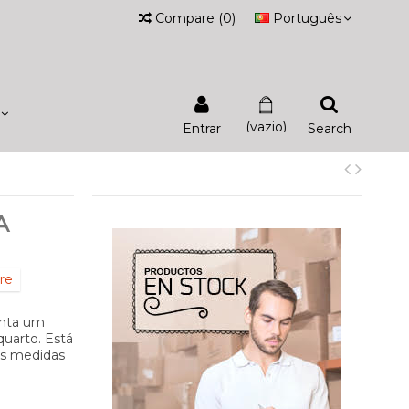
Compare
(
0
)
Português
(vazio)
Entrar
Search
A
re
enta um
uarto. Está
es medidas