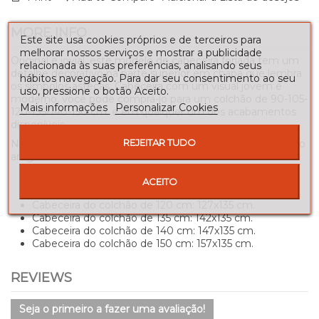
MORE INFO
Este site usa cookies próprios e de terceiros para
melhorar nossos serviços e mostrar a publicidade
Original e jovial, este modelo de cabeceira forjada tem um
relacionada às suas preferências, analisando seus
detalhe decorativo na parte superior em chapa que lembra
hábitos navegação. Para dar seu consentimento ao seu
os símbolos astecas. Cabeceira com um visual jovem e
uso, pressione o botão Aceito.
moderno, você pode comprá-lo para um colchão de 90-105-
Mais informações
Personalizar Cookies
120-135-140-150 cm. e em qualquer um dos acabamentos
disponíveis.
REJEITAR TUDO
Na tabela a seguir, você pode verificar as medidas totais do
artigo:
Cabeceira do colchão de 90 cm: 97x135 cm.
ACEITO
Cabeceira do colchão de 105 cm: 112x135 cm.
Cabeceira do colchão de 120 cm: 127x135 cm.
Cabeceira do colchão de 135 cm: 142x135 cm.
Cabeceira do colchão de 140 cm: 147x135 cm.
Cabeceira do colchão de 150 cm: 157x135 cm.
REVIEWS
Seja o primeiro a fazer uma avaliação!