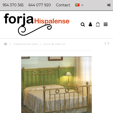
954 370 365
644 077 920
Contact
Cabeceiras de latão
Cama de latón 24