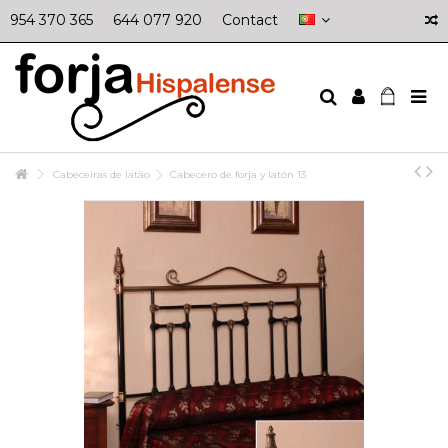
954 370 365
644 077 920
Contact
Cabeceiras de latão
Cabecero de forja y latón 13