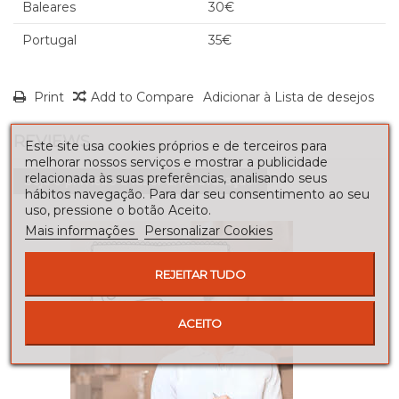
Baleares
30€
Portugal
35€
Print
Add to Compare
Adicionar à Lista de desejos
REVIEWS
Este site usa cookies próprios e de terceiros para
melhorar nossos serviços e mostrar a publicidade
relacionada às suas preferências, analisando seus
Seja o primeiro a fazer uma avaliação!
hábitos navegação. Para dar seu consentimento ao seu
uso, pressione o botão Aceito.
Mais informações
Personalizar Cookies
REJEITAR TUDO
ACEITO