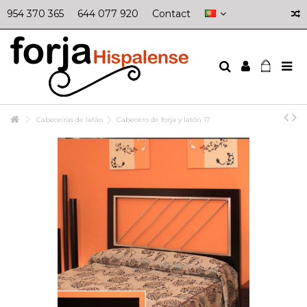
954 370 365
644 077 920
Contact
Cabeceiras de latão
Cabecero de forja y latón 17