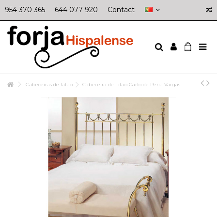
954 370 365
644 077 920
Contact
Cabeceiras de latão
Cabeceira de latão Carlo de Peña Vargas