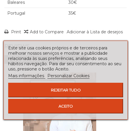
Baleares
30€
Portugal
35€
Print
Add to Compare
Adicionar à Lista de desejos
REVIEWS
Este site usa cookies próprios e de terceiros para
melhorar nossos serviços e mostrar a publicidade
relacionada às suas preferências, analisando seus
Seja o primeiro a fazer uma avaliação!
hábitos navegação. Para dar seu consentimento ao seu
uso, pressione o botão Aceito.
Mais informações
Personalizar Cookies
REJEITAR TUDO
ACEITO