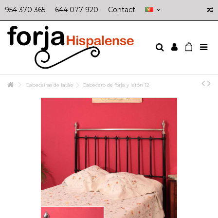
954 370 365
644 077 920
Contact
Cabeceiras de latão
Cabecero de forja y latón 12